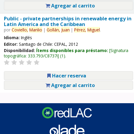
Agregar al carrito
Public - private partnerships in renewable energy in
Latin America and the Caribbean
por
Coviello,
Manlio
|
Gollán,
Juan
|
Pérez,
Miguel
.
Idioma:
Inglés
Editor:
Santiago de Chile: CEPAL, 2012
Disponibilidad:
Ítems disponibles para préstamo:
Signatura
topográfica:
333.793/C8737i
(1).
Hacer reserva
Agregar al carrito