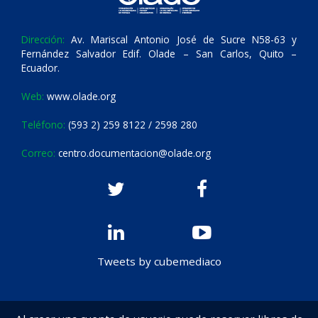
Dirección:
Av. Mariscal Antonio José de Sucre N58-63 y
Fernández Salvador Edif. Olade – San Carlos, Quito –
Ecuador.
Web:
www.olade.org
Teléfono:
(593 2) 259 8122 / 2598 280
Correo:
centro.documentacion@olade.org
Tweets by cubemediaco