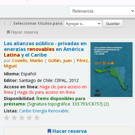
|
|
Seleccionar títulos para:
Hacer reserva
Las alianzas público - privadas en
energías
renovables
en América
Latina
y el Caribe
por
Coviello,
Manlio
|
Gollán,
Juan
|
Pérez,
Miguel
.
Idioma:
Español
Editor:
Santiago de Chile: CEPAL, 2012
Acceso en línea:
Haga clic para acceso en
línea
|
Haga clic para acceso en línea
Disponibilidad:
Ítems disponibles para
préstamo:
Signatura topográfica:
333.793/C8737
(2).
Listas:
Caribe-Energía Renovable
.
Hacer reserva