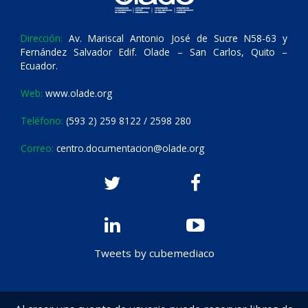
Dirección:
Av. Mariscal Antonio José de Sucre N58-63 y
Fernández Salvador Edif. Olade – San Carlos, Quito –
Ecuador.
Web:
www.olade.org
Teléfono:
(593 2) 259 8122 / 2598 280
Correo:
centro.documentacion@olade.org
Tweets by cubemediaco