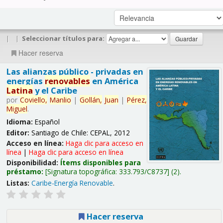
|
|
Seleccionar títulos para:
Hacer reserva
Las alianzas público - privadas en
energías
renovables
en América
Latina
y el Caribe
por
Coviello,
Manlio
|
Gollán,
Juan
|
Pérez,
Miguel
.
Idioma:
Español
Editor:
Santiago de Chile: CEPAL, 2012
Acceso en línea:
Haga clic para acceso en
línea
|
Haga clic para acceso en línea
Disponibilidad:
Ítems disponibles para
préstamo:
Signatura topográfica:
333.793/C8737
(2).
Listas:
Caribe-Energía Renovable
.
Hacer reserva