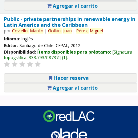
Agregar al carrito
Public - private partnerships in renewable energy in
Latin America and the Caribbean
por
Coviello,
Manlio
|
Gollán,
Juan
|
Pérez,
Miguel
.
Idioma:
Inglés
Editor:
Santiago de Chile: CEPAL, 2012
Disponibilidad:
Ítems disponibles para préstamo:
Signatura
topográfica:
333.793/C8737i
(1).
Hacer reserva
Agregar al carrito