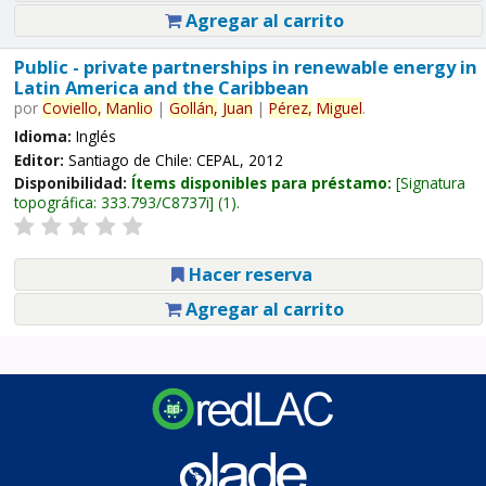
Agregar al carrito
Public - private partnerships in renewable energy in
Latin America and the Caribbean
por
Coviello,
Manlio
|
Gollán,
Juan
|
Pérez,
Miguel
.
Idioma:
Inglés
Editor:
Santiago de Chile: CEPAL, 2012
Disponibilidad:
Ítems disponibles para préstamo:
Signatura
topográfica:
333.793/C8737i
(1).
Hacer reserva
Agregar al carrito