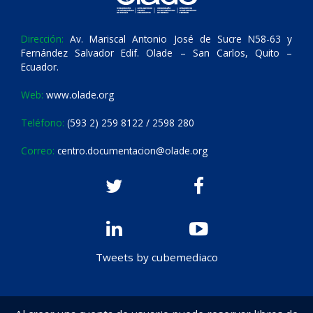
Dirección:
Av. Mariscal Antonio José de Sucre N58-63 y
Fernández Salvador Edif. Olade – San Carlos, Quito –
Ecuador.
Web:
www.olade.org
Teléfono:
(593 2) 259 8122 / 2598 280
Correo:
centro.documentacion@olade.org
Tweets by cubemediaco