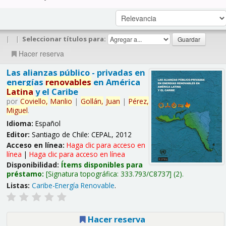
|
|
Seleccionar títulos para:
Hacer reserva
Las alianzas público - privadas en
energías
renovables
en América
Latina
y el Caribe
por
Coviello,
Manlio
|
Gollán,
Juan
|
Pérez,
Miguel
.
Idioma:
Español
Editor:
Santiago de Chile: CEPAL, 2012
Acceso en línea:
Haga clic para acceso en
línea
|
Haga clic para acceso en línea
Disponibilidad:
Ítems disponibles para
préstamo:
Signatura topográfica:
333.793/C8737
(2).
Listas:
Caribe-Energía Renovable
.
Hacer reserva