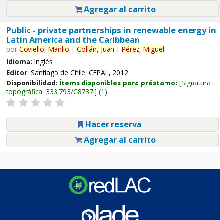
Agregar al carrito
Public - private partnerships in renewable energy in
Latin America and the Caribbean
por
Coviello,
Manlio
|
Gollán,
Juan
|
Pérez,
Miguel
.
Idioma:
Inglés
Editor:
Santiago de Chile: CEPAL, 2012
Disponibilidad:
Ítems disponibles para préstamo:
Signatura
topográfica:
333.793/C8737i
(1).
Hacer reserva
Agregar al carrito