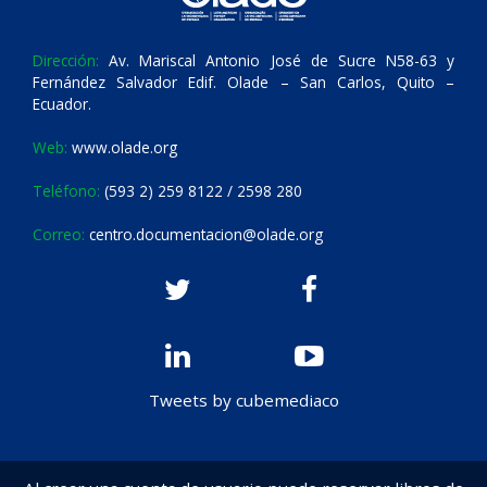
Dirección:
Av. Mariscal Antonio José de Sucre N58-63 y
Fernández Salvador Edif. Olade – San Carlos, Quito –
Ecuador.
Web:
www.olade.org
Teléfono:
(593 2) 259 8122 / 2598 280
Correo:
centro.documentacion@olade.org
Tweets by cubemediaco