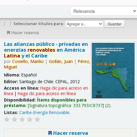
|
|
Seleccionar títulos para:
Hacer reserva
Las alianzas público - privadas en
energías
renovables
en América
Latina
y el Caribe
por
Coviello,
Manlio
|
Gollán,
Juan
|
Pérez,
Miguel
.
Idioma:
Español
Editor:
Santiago de Chile: CEPAL, 2012
Acceso en línea:
Haga clic para acceso en
línea
|
Haga clic para acceso en línea
Disponibilidad:
Ítems disponibles para
préstamo:
Signatura topográfica:
333.793/C8737
(2).
Listas:
Caribe-Energía Renovable
.
Hacer reserva