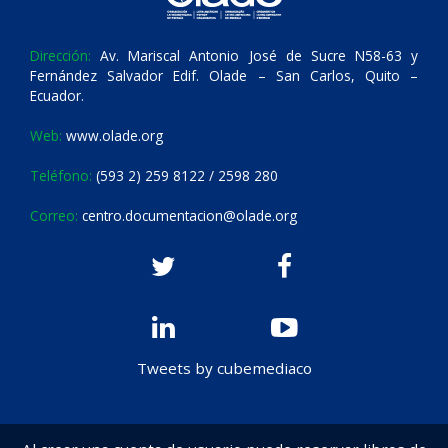
Dirección:
Av. Mariscal Antonio José de Sucre N58-63 y
Fernández Salvador Edif. Olade – San Carlos, Quito –
Ecuador.
Web:
www.olade.org
Teléfono:
(593 2) 259 8122 / 2598 280
Correo:
centro.documentacion@olade.org
Tweets by cubemediaco