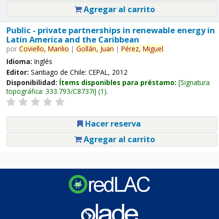
Agregar al carrito
Public - private partnerships in renewable energy in
Latin America and the Caribbean
por
Coviello,
Manlio
|
Gollán,
Juan
|
Pérez,
Miguel
.
Idioma:
Inglés
Editor:
Santiago de Chile: CEPAL, 2012
Disponibilidad:
Ítems disponibles para préstamo:
Signatura
topográfica:
333.793/C8737i
(1).
Hacer reserva
Agregar al carrito