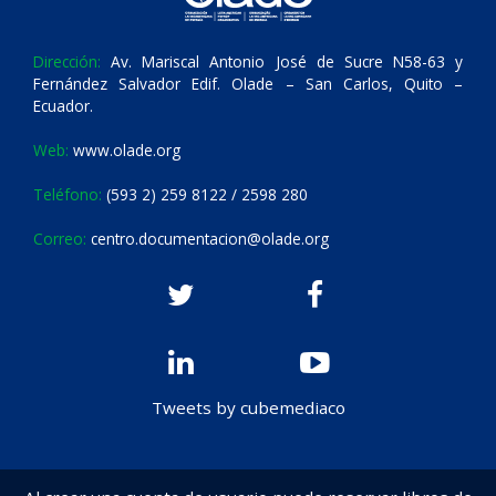
Dirección:
Av. Mariscal Antonio José de Sucre N58-63 y
Fernández Salvador Edif. Olade – San Carlos, Quito –
Ecuador.
Web:
www.olade.org
Teléfono:
(593 2) 259 8122 / 2598 280
Correo:
centro.documentacion@olade.org
Tweets by cubemediaco