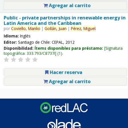
Agregar al carrito
Public - private partnerships in renewable energy in
Latin America and the Caribbean
por
Coviello,
Manlio
|
Gollán,
Juan
|
Pérez,
Miguel
.
Idioma:
Inglés
Editor:
Santiago de Chile: CEPAL, 2012
Disponibilidad:
Ítems disponibles para préstamo:
Signatura
topográfica:
333.793/C8737i
(1).
Hacer reserva
Agregar al carrito