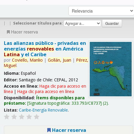
|
|
Seleccionar títulos para:
Hacer reserva
Las alianzas público - privadas en
energías
renovables
en América
Latina
y el Caribe
por
Coviello,
Manlio
|
Gollán,
Juan
|
Pérez,
Miguel
.
Idioma:
Español
Editor:
Santiago de Chile: CEPAL, 2012
Acceso en línea:
Haga clic para acceso en
línea
|
Haga clic para acceso en línea
Disponibilidad:
Ítems disponibles para
préstamo:
Signatura topográfica:
333.793/C8737
(2).
Listas:
Caribe-Energía Renovable
.
Hacer reserva