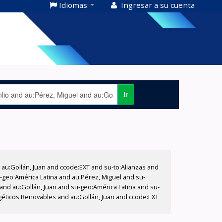
Idiomas
Ingresar a su cuenta
Ir
u:Gollán, Juan and ccode:EXT and su-to:Alianzas and
-geo:América Latina and au:Pérez, Miguel and su-
o and au:Gollán, Juan and su-geo:América Latina and su-
géticos Renovables and au:Gollán, Juan and ccode:EXT