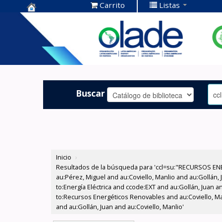
Carrito
Listas
Centro de
Documentación
OLADE -
Buscar
Inicio
›
Resultados de la búsqueda para 'ccl=su:"RECURSOS ENE
au:Pérez, Miguel and au:Coviello, Manlio and au:Gollán
to:Energía Eléctrica and ccode:EXT and au:Gollán, Juan a
to:Recursos Energéticos Renovables and au:Coviello, M
and au:Gollán, Juan and au:Coviello, Manlio'