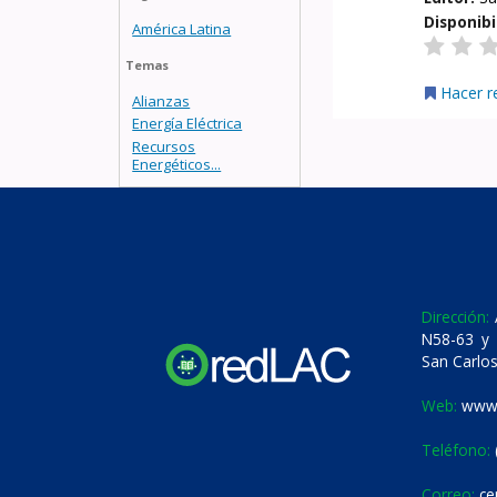
Disponibi
América Latina
Temas
Hacer r
Alianzas
Energía Eléctrica
Recursos
Energéticos...
Dirección:
A
N58-63 y 
San Carlos
Web:
www.
Teléfono:
Correo:
ce