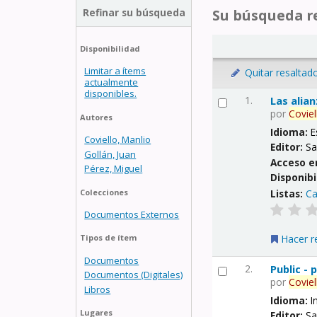
Refinar su búsqueda
Su búsqueda re
Disponibilidad
Limitar a ítems
Quitar resaltad
actualmente
disponibles.
1.
Las alia
por
Coviel
Autores
Idioma:
E
Coviello, Manlio
Editor:
Sa
Gollán, Juan
Acceso e
Pérez, Miguel
Disponibi
Listas:
Ca
Colecciones
Documentos Externos
Hacer r
Tipos de ítem
Documentos
2.
Public -
Documentos (Digitales)
por
Coviel
Libros
Idioma:
I
Lugares
Editor:
Sa