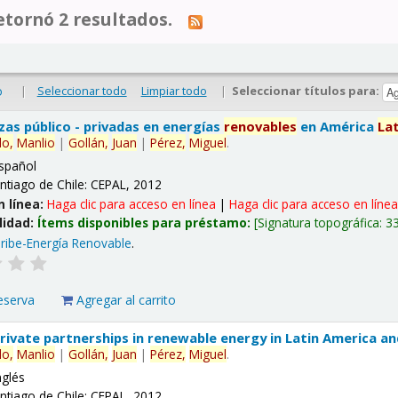
tornó 2 resultados.
|
Seleccionar todo
Limpiar todo
|
Seleccionar títulos para:
o
nzas público - privadas en energías
renovables
en América
La
lo,
Manlio
|
Gollán,
Juan
|
Pérez,
Miguel
.
spañol
ntiago de Chile: CEPAL, 2012
n línea:
Haga clic para acceso en línea
|
Haga clic para acceso en líne
lidad:
Ítems disponibles para préstamo:
Signatura topográfica:
3
ribe-Energía Renovable
.
eserva
Agregar al carrito
 private partnerships in renewable energy in Latin America a
lo,
Manlio
|
Gollán,
Juan
|
Pérez,
Miguel
.
nglés
ntiago de Chile: CEPAL, 2012