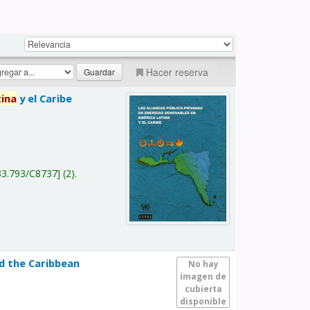
Hacer reserva
tina
y el Caribe
a
33.793/C8737
(2).
nd the Caribbean
No hay
imagen de
cubierta
disponible