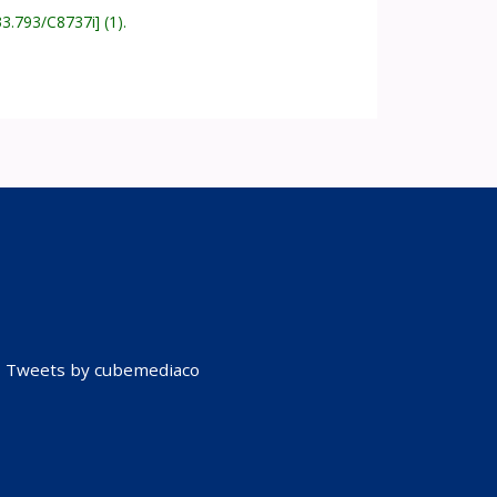
33.793/C8737i
(1).
Tweets by cubemediaco