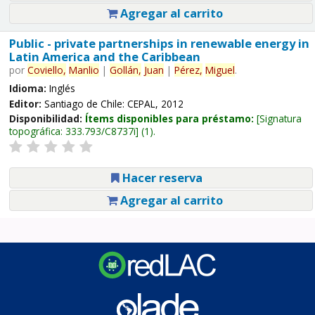
Agregar al carrito
Public - private partnerships in renewable energy in
Latin America and the Caribbean
por
Coviello,
Manlio
|
Gollán,
Juan
|
Pérez,
Miguel
.
Idioma:
Inglés
Editor:
Santiago de Chile: CEPAL, 2012
Disponibilidad:
Ítems disponibles para préstamo:
Signatura
topográfica:
333.793/C8737i
(1).
Hacer reserva
Agregar al carrito