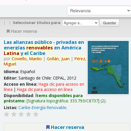
|
|
Seleccionar títulos para:
Hacer reserva
Las alianzas público - privadas en
energías
renovables
en América
Latina
y el Caribe
por
Coviello,
Manlio
|
Gollán,
Juan
|
Pérez,
Miguel
.
Idioma:
Español
Editor:
Santiago de Chile: CEPAL, 2012
Acceso en línea:
Haga clic para acceso en
línea
|
Haga clic para acceso en línea
Disponibilidad:
Ítems disponibles para
préstamo:
Signatura topográfica:
333.793/C8737
(2).
Listas:
Caribe-Energía Renovable
.
Hacer reserva