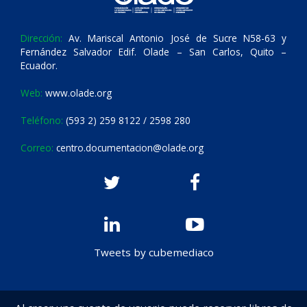
Dirección:
Av. Mariscal Antonio José de Sucre N58-63 y
Fernández Salvador Edif. Olade – San Carlos, Quito –
Ecuador.
Web:
www.olade.org
Teléfono:
(593 2) 259 8122 / 2598 280
Correo:
centro.documentacion@olade.org
Tweets by cubemediaco