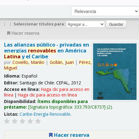
|
|
Seleccionar títulos para:
Hacer reserva
Las alianzas público - privadas en
energías
renovables
en América
Latina
y el Caribe
por
Coviello,
Manlio
|
Gollán,
Juan
|
Pérez,
Miguel
.
Idioma:
Español
Editor:
Santiago de Chile: CEPAL, 2012
Acceso en línea:
Haga clic para acceso en
línea
|
Haga clic para acceso en línea
Disponibilidad:
Ítems disponibles para
préstamo:
Signatura topográfica:
333.793/C8737
(2).
Listas:
Caribe-Energía Renovable
.
Hacer reserva