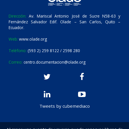
Dirección:
Av. Mariscal Antonio José de Sucre N58-63 y
Fernández Salvador Edif. Olade – San Carlos, Quito –
Ecuador.
Web:
www.olade.org
Teléfono:
(593 2) 259 8122 / 2598 280
Correo:
centro.documentacion@olade.org
Tweets by cubemediaco