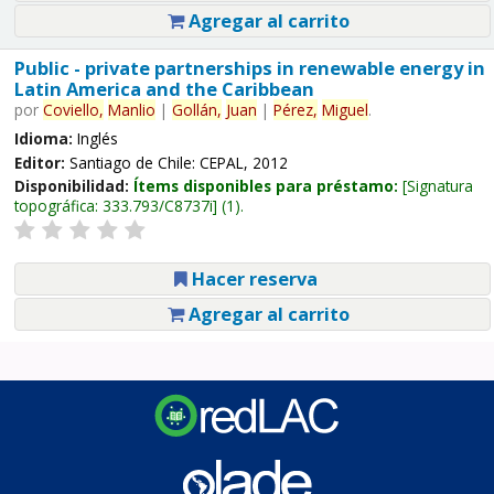
Agregar al carrito
Public - private partnerships in renewable energy in
Latin America and the Caribbean
por
Coviello,
Manlio
|
Gollán,
Juan
|
Pérez,
Miguel
.
Idioma:
Inglés
Editor:
Santiago de Chile: CEPAL, 2012
Disponibilidad:
Ítems disponibles para préstamo:
Signatura
topográfica:
333.793/C8737i
(1).
Hacer reserva
Agregar al carrito