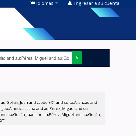
Idiomas
Ingresar a su cuenta
Ir
u:Gollán, Juan and ccode:EXT and su-to:Alianzas and
-geo:América Latina and au:Pérez, Miguel and su-
o and au:Gollán, Juan and au:Pérez, Miguel and au:Gollán,
XT'