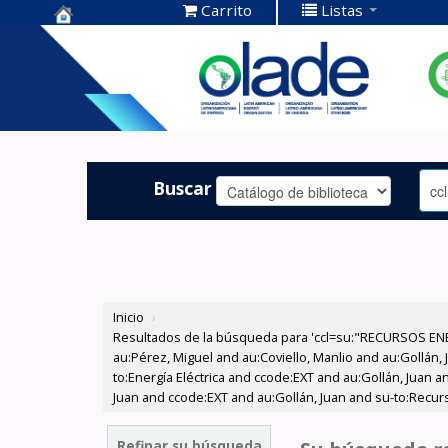
Carrito
Listas
Centro de
Documentación
OLADE -
Buscar
Inicio
›
Resultados de la búsqueda para 'ccl=su:"RECURSOS ENE
au:Pérez, Miguel and au:Coviello, Manlio and au:Gollán
to:Energía Eléctrica and ccode:EXT and au:Gollán, Juan a
Juan and ccode:EXT and au:Gollán, Juan and su-to:Recu
Refinar su búsqueda