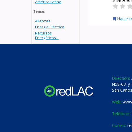
América Latina
Temas
Hacer r
Alianzas
Energía Eléctrica
Recursos
Energéticos...
Dirección:
A
N58-63 y 
San Carlos
Web:
www.
Teléfono:
Correo:
ce