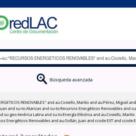
Búsqueda avanzada
RGETICOS RENOVABLES" and au:Coviello, Manlio and au:Pérez, Miguel and a
, Juan and su-to:Alianzas and su-to:Recursos Energéticos Renovables and su
nd su-geo:América Latina and su-to:Energía Eléctrica and au:Coviello, Manli
rsos Energéticos Renovables and au:Gollán, Juan and ccode:EXT and ccode:E