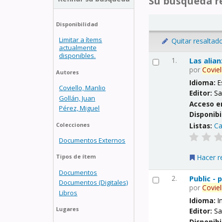
Su búsqueda re
Disponibilidad
Limitar a ítems
Quitar resaltad
actualmente
disponibles.
1.
Las alia
por
Coviel
Autores
Idioma:
E
Coviello, Manlio
Editor:
Sa
Gollán, Juan
Acceso e
Pérez, Miguel
Disponibi
Listas:
Ca
Colecciones
Documentos Externos
Hacer r
Tipos de ítem
Documentos
2.
Public -
Documentos (Digitales)
por
Coviel
Libros
Idioma:
I
Lugares
Editor:
Sa
Disponibi