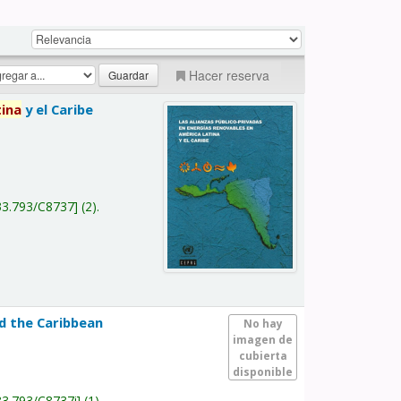
Hacer reserva
tina
y el Caribe
a
33.793/C8737
(2).
nd the Caribbean
No hay
imagen de
cubierta
disponible
33.793/C8737i
(1).