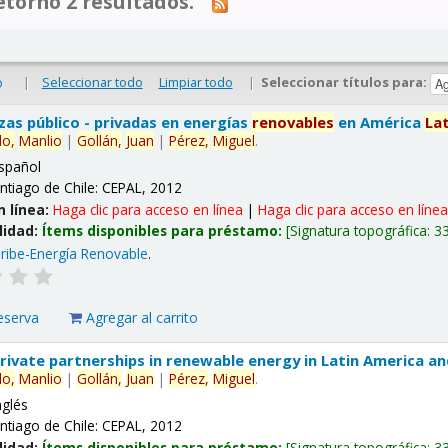
tornó 2 resultados.
|
Seleccionar todo
Limpiar todo
|
Seleccionar títulos para:
o
nzas público - privadas en energías
renovables
en América
La
lo,
Manlio
|
Gollán,
Juan
|
Pérez,
Miguel
.
spañol
ntiago de Chile: CEPAL, 2012
n línea:
Haga clic para acceso en línea
|
Haga clic para acceso en líne
lidad:
Ítems disponibles para préstamo:
Signatura topográfica:
3
ribe-Energía Renovable
.
eserva
Agregar al carrito
 private partnerships in renewable energy in Latin America a
lo,
Manlio
|
Gollán,
Juan
|
Pérez,
Miguel
.
nglés
ntiago de Chile: CEPAL, 2012
lidad:
Ítems disponibles para préstamo:
Signatura topográfica:
3