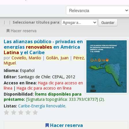
|
|
Seleccionar títulos para:
Hacer reserva
Las alianzas público - privadas en
energías
renovables
en América
Latina
y el Caribe
por
Coviello,
Manlio
|
Gollán,
Juan
|
Pérez,
Miguel
.
Idioma:
Español
Editor:
Santiago de Chile: CEPAL, 2012
Acceso en línea:
Haga clic para acceso en
línea
|
Haga clic para acceso en línea
Disponibilidad:
Ítems disponibles para
préstamo:
Signatura topográfica:
333.793/C8737
(2).
Listas:
Caribe-Energía Renovable
.
Hacer reserva