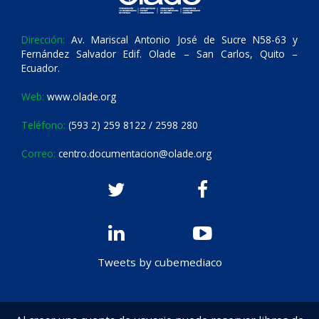
Dirección:
Av. Mariscal Antonio José de Sucre N58-63 y
Fernández Salvador Edif. Olade – San Carlos, Quito –
Ecuador.
Web:
www.olade.org
Teléfono:
(593 2) 259 8122 / 2598 280
Correo:
centro.documentacion@olade.org
Tweets by cubemediaco