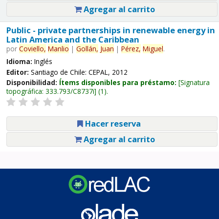
Agregar al carrito
Public - private partnerships in renewable energy in
Latin America and the Caribbean
por
Coviello,
Manlio
|
Gollán,
Juan
|
Pérez,
Miguel
.
Idioma:
Inglés
Editor:
Santiago de Chile: CEPAL, 2012
Disponibilidad:
Ítems disponibles para préstamo:
Signatura
topográfica:
333.793/C8737i
(1).
Hacer reserva
Agregar al carrito