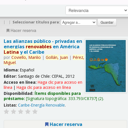
|
|
Seleccionar títulos para:
Hacer reserva
Las alianzas público - privadas en
energías
renovables
en América
Latina
y el Caribe
por
Coviello,
Manlio
|
Gollán,
Juan
|
Pérez,
Miguel
.
Idioma:
Español
Editor:
Santiago de Chile: CEPAL, 2012
Acceso en línea:
Haga clic para acceso en
línea
|
Haga clic para acceso en línea
Disponibilidad:
Ítems disponibles para
préstamo:
Signatura topográfica:
333.793/C8737
(2).
Listas:
Caribe-Energía Renovable
.
Hacer reserva