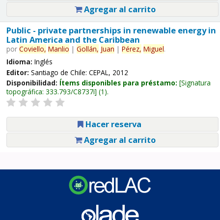
Agregar al carrito
Public - private partnerships in renewable energy in
Latin America and the Caribbean
por
Coviello,
Manlio
|
Gollán,
Juan
|
Pérez,
Miguel
.
Idioma:
Inglés
Editor:
Santiago de Chile: CEPAL, 2012
Disponibilidad:
Ítems disponibles para préstamo:
Signatura
topográfica:
333.793/C8737i
(1).
Hacer reserva
Agregar al carrito