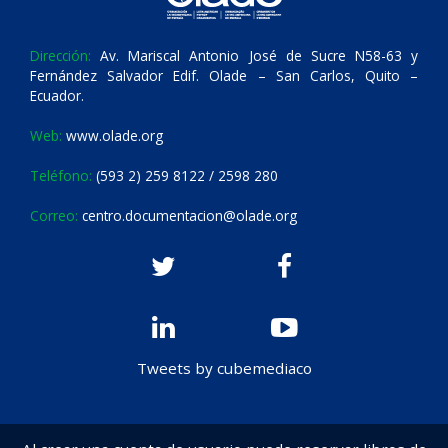
Dirección:
Av. Mariscal Antonio José de Sucre N58-63 y
Fernández Salvador Edif. Olade – San Carlos, Quito –
Ecuador.
Web:
www.olade.org
Teléfono:
(593 2) 259 8122 / 2598 280
Correo:
centro.documentacion@olade.org
Tweets by cubemediaco