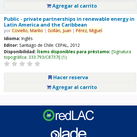
Agregar al carrito
Public - private partnerships in renewable energy in
Latin America and the Caribbean
por
Coviello,
Manlio
|
Gollán,
Juan
|
Pérez,
Miguel
.
Idioma:
Inglés
Editor:
Santiago de Chile: CEPAL, 2012
Disponibilidad:
Ítems disponibles para préstamo:
Signatura
topográfica:
333.793/C8737i
(1).
Hacer reserva
Agregar al carrito