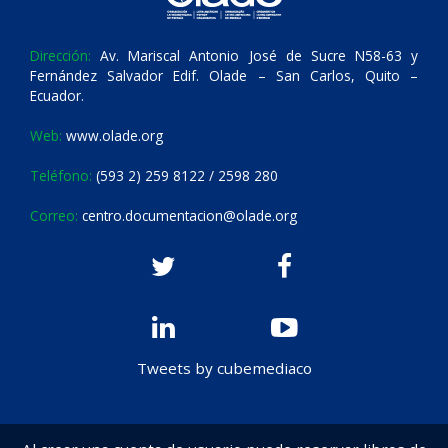
Dirección:
Av. Mariscal Antonio José de Sucre N58-63 y
Fernández Salvador Edif. Olade – San Carlos, Quito –
Ecuador.
Web:
www.olade.org
Teléfono:
(593 2) 259 8122 / 2598 280
Correo:
centro.documentacion@olade.org
Tweets by cubemediaco