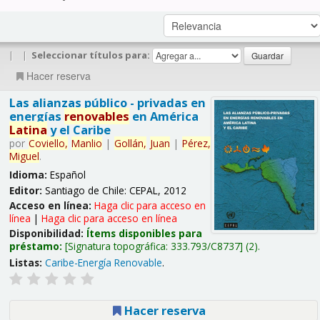
|
|
Seleccionar títulos para:
Hacer reserva
Las alianzas público - privadas en
energías
renovables
en América
Latina
y el Caribe
por
Coviello,
Manlio
|
Gollán,
Juan
|
Pérez,
Miguel
.
Idioma:
Español
Editor:
Santiago de Chile: CEPAL, 2012
Acceso en línea:
Haga clic para acceso en
línea
|
Haga clic para acceso en línea
Disponibilidad:
Ítems disponibles para
préstamo:
Signatura topográfica:
333.793/C8737
(2).
Listas:
Caribe-Energía Renovable
.
Hacer reserva