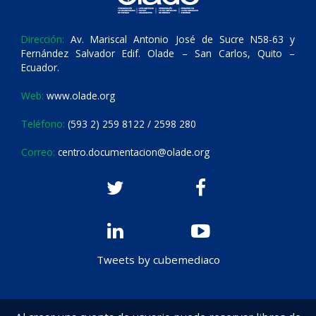
Dirección:
Av. Mariscal Antonio José de Sucre N58-63 y
Fernández Salvador Edif. Olade – San Carlos, Quito –
Ecuador.
Web:
www.olade.org
Teléfono:
(593 2) 259 8122 / 2598 280
Correo:
centro.documentacion@olade.org
Tweets by cubemediaco