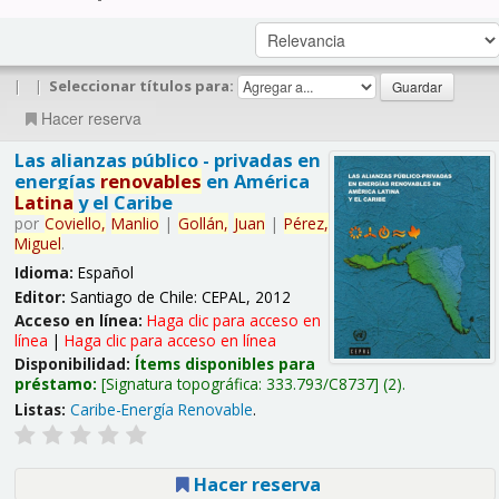
|
|
Seleccionar títulos para:
Hacer reserva
Las alianzas público - privadas en
energías
renovables
en América
Latina
y el Caribe
por
Coviello,
Manlio
|
Gollán,
Juan
|
Pérez,
Miguel
.
Idioma:
Español
Editor:
Santiago de Chile: CEPAL, 2012
Acceso en línea:
Haga clic para acceso en
línea
|
Haga clic para acceso en línea
Disponibilidad:
Ítems disponibles para
préstamo:
Signatura topográfica:
333.793/C8737
(2).
Listas:
Caribe-Energía Renovable
.
Hacer reserva