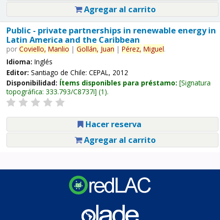
Agregar al carrito
Public - private partnerships in renewable energy in
Latin America and the Caribbean
por
Coviello,
Manlio
|
Gollán,
Juan
|
Pérez,
Miguel
.
Idioma:
Inglés
Editor:
Santiago de Chile: CEPAL, 2012
Disponibilidad:
Ítems disponibles para préstamo:
Signatura
topográfica:
333.793/C8737i
(1).
Hacer reserva
Agregar al carrito