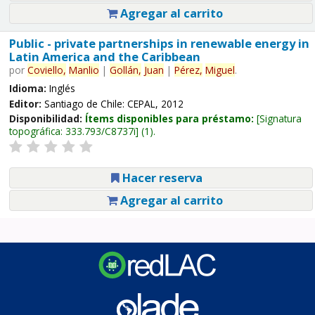
Agregar al carrito
Public - private partnerships in renewable energy in
Latin America and the Caribbean
por
Coviello,
Manlio
|
Gollán,
Juan
|
Pérez,
Miguel
.
Idioma:
Inglés
Editor:
Santiago de Chile: CEPAL, 2012
Disponibilidad:
Ítems disponibles para préstamo:
Signatura
topográfica:
333.793/C8737i
(1).
Hacer reserva
Agregar al carrito