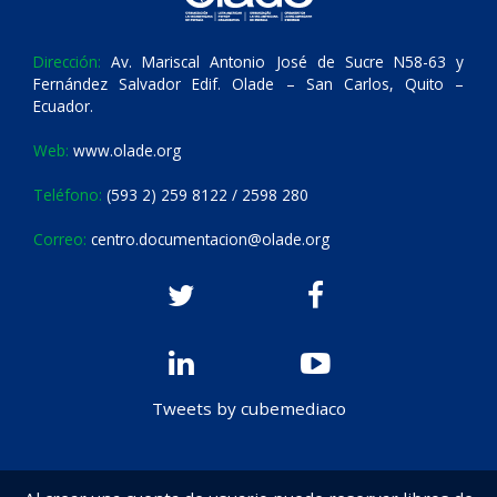
Dirección:
Av. Mariscal Antonio José de Sucre N58-63 y
Fernández Salvador Edif. Olade – San Carlos, Quito –
Ecuador.
Web:
www.olade.org
Teléfono:
(593 2) 259 8122 / 2598 280
Correo:
centro.documentacion@olade.org
Tweets by cubemediaco