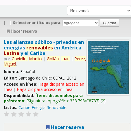
|
|
Seleccionar títulos para:
Hacer reserva
Las alianzas público - privadas en
energías
renovables
en América
Latina
y el Caribe
por
Coviello,
Manlio
|
Gollán,
Juan
|
Pérez,
Miguel
.
Idioma:
Español
Editor:
Santiago de Chile: CEPAL, 2012
Acceso en línea:
Haga clic para acceso en
línea
|
Haga clic para acceso en línea
Disponibilidad:
Ítems disponibles para
préstamo:
Signatura topográfica:
333.793/C8737
(2).
Listas:
Caribe-Energía Renovable
.
Hacer reserva