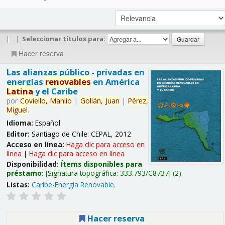
|
|
Seleccionar títulos para:
Hacer reserva
Las alianzas público - privadas en
energías
renovables
en América
Latina
y el Caribe
por
Coviello,
Manlio
|
Gollán,
Juan
|
Pérez,
Miguel
.
Idioma:
Español
Editor:
Santiago de Chile: CEPAL, 2012
Acceso en línea:
Haga clic para acceso en
línea
|
Haga clic para acceso en línea
Disponibilidad:
Ítems disponibles para
préstamo:
Signatura topográfica:
333.793/C8737
(2).
Listas:
Caribe-Energía Renovable
.
Hacer reserva