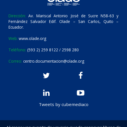
Dirección:
Av. Mariscal Antonio José de Sucre N58-63 y
Fernández Salvador Edif. Olade – San Carlos, Quito –
Ecuador.
Web:
www.olade.org
Teléfono:
(593 2) 259 8122 / 2598 280
Correo:
centro.documentacion@olade.org
Tweets by cubemediaco