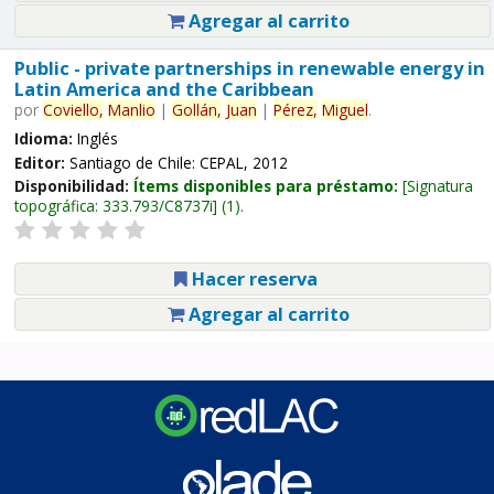
Agregar al carrito
Public - private partnerships in renewable energy in
Latin America and the Caribbean
por
Coviello,
Manlio
|
Gollán,
Juan
|
Pérez,
Miguel
.
Idioma:
Inglés
Editor:
Santiago de Chile: CEPAL, 2012
Disponibilidad:
Ítems disponibles para préstamo:
Signatura
topográfica:
333.793/C8737i
(1).
Hacer reserva
Agregar al carrito