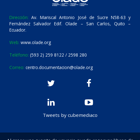
Dirección:
Av. Mariscal Antonio José de Sucre N58-63 y
Fernández Salvador Edif. Olade – San Carlos, Quito –
Ecuador.
Web:
www.olade.org
Teléfono:
(593 2) 259 8122 / 2598 280
Correo:
centro.documentacion@olade.org
Tweets by cubemediaco