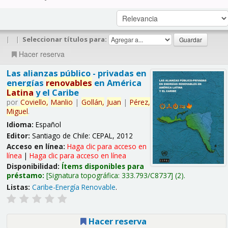
|
|
Seleccionar títulos para:
Hacer reserva
Las alianzas público - privadas en
energías
renovables
en América
Latina
y el Caribe
por
Coviello,
Manlio
|
Gollán,
Juan
|
Pérez,
Miguel
.
Idioma:
Español
Editor:
Santiago de Chile: CEPAL, 2012
Acceso en línea:
Haga clic para acceso en
línea
|
Haga clic para acceso en línea
Disponibilidad:
Ítems disponibles para
préstamo:
Signatura topográfica:
333.793/C8737
(2).
Listas:
Caribe-Energía Renovable
.
Hacer reserva