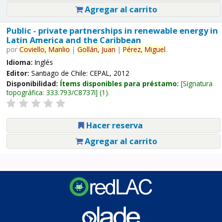
Agregar al carrito
Public - private partnerships in renewable energy in
Latin America and the Caribbean
por
Coviello,
Manlio
|
Gollán,
Juan
|
Pérez,
Miguel
.
Idioma:
Inglés
Editor:
Santiago de Chile: CEPAL, 2012
Disponibilidad:
Ítems disponibles para préstamo:
Signatura
topográfica:
333.793/C8737i
(1).
Hacer reserva
Agregar al carrito