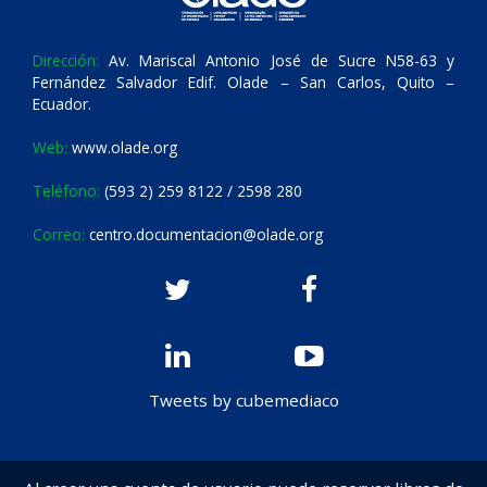
Dirección:
Av. Mariscal Antonio José de Sucre N58-63 y
Fernández Salvador Edif. Olade – San Carlos, Quito –
Ecuador.
Web:
www.olade.org
Teléfono:
(593 2) 259 8122 / 2598 280
Correo:
centro.documentacion@olade.org
Tweets by cubemediaco