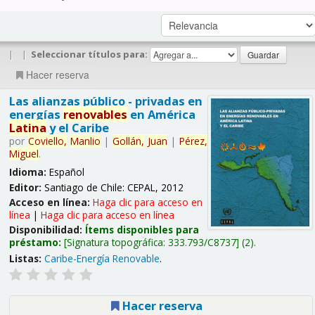
|
|
Seleccionar títulos para:
Hacer reserva
Las alianzas público - privadas en
energías
renovables
en América
Latina
y el Caribe
por
Coviello,
Manlio
|
Gollán,
Juan
|
Pérez,
Miguel
.
Idioma:
Español
Editor:
Santiago de Chile: CEPAL, 2012
Acceso en línea:
Haga clic para acceso en
línea
|
Haga clic para acceso en línea
Disponibilidad:
Ítems disponibles para
préstamo:
Signatura topográfica:
333.793/C8737
(2).
Listas:
Caribe-Energía Renovable
.
Hacer reserva