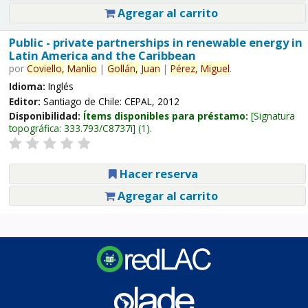
Agregar al carrito
Public - private partnerships in renewable energy in
Latin America and the Caribbean
por
Coviello,
Manlio
|
Gollán,
Juan
|
Pérez,
Miguel
.
Idioma:
Inglés
Editor:
Santiago de Chile: CEPAL, 2012
Disponibilidad:
Ítems disponibles para préstamo:
Signatura
topográfica:
333.793/C8737i
(1).
Hacer reserva
Agregar al carrito