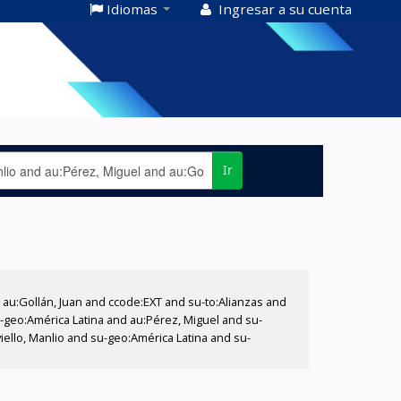
Idiomas
Ingresar a su cuenta
Ir
u:Gollán, Juan and ccode:EXT and su-to:Alianzas and
-geo:América Latina and au:Pérez, Miguel and su-
iello, Manlio and su-geo:América Latina and su-
'