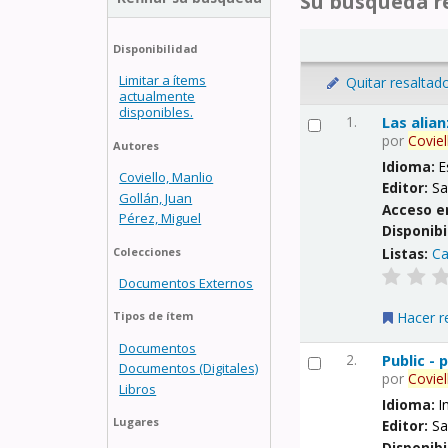
Su búsqueda re
Disponibilidad
Limitar a ítems
Quitar resaltad
actualmente
disponibles.
1.
Las alia
por
Coviel
Autores
Idioma:
E
Coviello, Manlio
Editor:
Sa
Gollán, Juan
Acceso e
Pérez, Miguel
Disponibi
Listas:
Ca
Colecciones
Documentos Externos
Hacer r
Tipos de ítem
Documentos
2.
Public -
Documentos (Digitales)
por
Coviel
Libros
Idioma:
I
Lugares
Editor:
Sa
Disponibi