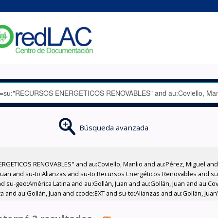
Búsqueda avanzada
RGETICOS RENOVABLES" and au:Coviello, Manlio and au:Pérez, Miguel and a
, Juan and su-to:Alianzas and su-to:Recursos Energéticos Renovables and su
nd su-geo:América Latina and au:Gollán, Juan and au:Gollán, Juan and au:Cov
ica and au:Gollán, Juan and ccode:EXT and su-to:Alianzas and au:Gollán, Juan