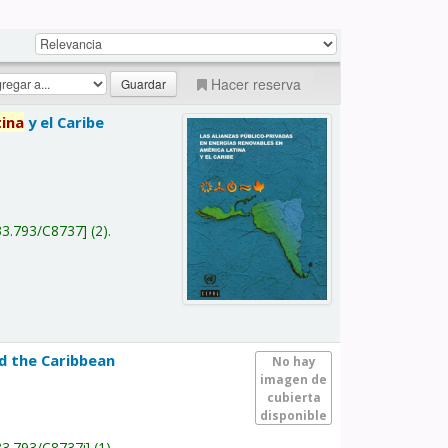
Hacer reserva
tina
y el Caribe
a
33.793/C8737
(2).
nd the Caribbean
No hay
imagen de
cubierta
disponible
33.793/C8737i
(1).