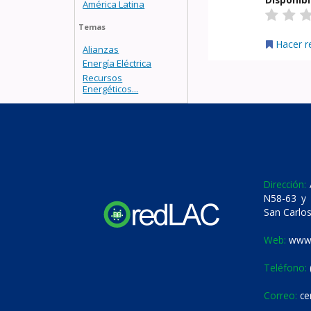
América Latina
Temas
Hacer r
Alianzas
Energía Eléctrica
Recursos
Energéticos...
Dirección:
A
N58-63 y 
San Carlos
Web:
www.
Teléfono:
Correo:
ce