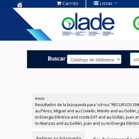
Carrito
Listas
Centro de
Documentación
OLADE -
Buscar
Inicio
›
Resultados de la búsqueda para 'ccl=su:"RECURSOS ENE
au:Pérez, Miguel and au:Coviello, Manlio and au:Gollán
to:Energía Eléctrica and ccode:EXT and au:Gollán, Juan a
to:Alianzas and au:Gollán, Juan and su-to:Energía Eléctr
Refinar su búsqueda