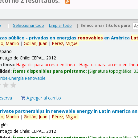
tornó 2 resultados.
|
Seleccionar todo
Limpiar todo
|
Seleccionar títulos para:
o
nzas público - privadas en energías
renovables
en América
La
lo,
Manlio
|
Gollán,
Juan
|
Pérez,
Miguel
.
spañol
ntiago de Chile: CEPAL, 2012
n línea:
Haga clic para acceso en línea
|
Haga clic para acceso en líne
lidad:
Ítems disponibles para préstamo:
Signatura topográfica:
3
ribe-Energía Renovable
.
eserva
Agregar al carrito
 private partnerships in renewable energy in Latin America a
lo,
Manlio
|
Gollán,
Juan
|
Pérez,
Miguel
.
nglés
ntiago de Chile: CEPAL, 2012
lidad:
Ítems disponibles para préstamo:
Signatura topográfica:
3