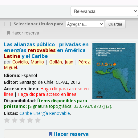
|
|
Seleccionar títulos para:
Hacer reserva
Las alianzas público - privadas en
energías
renovables
en América
Latina
y el Caribe
por
Coviello,
Manlio
|
Gollán,
Juan
|
Pérez,
Miguel
.
Idioma:
Español
Editor:
Santiago de Chile: CEPAL, 2012
Acceso en línea:
Haga clic para acceso en
línea
|
Haga clic para acceso en línea
Disponibilidad:
Ítems disponibles para
préstamo:
Signatura topográfica:
333.793/C8737
(2).
Listas:
Caribe-Energía Renovable
.
Hacer reserva