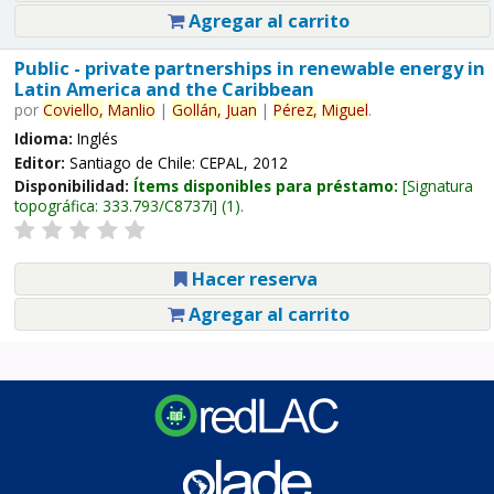
Agregar al carrito
Public - private partnerships in renewable energy in
Latin America and the Caribbean
por
Coviello,
Manlio
|
Gollán,
Juan
|
Pérez,
Miguel
.
Idioma:
Inglés
Editor:
Santiago de Chile: CEPAL, 2012
Disponibilidad:
Ítems disponibles para préstamo:
Signatura
topográfica:
333.793/C8737i
(1).
Hacer reserva
Agregar al carrito