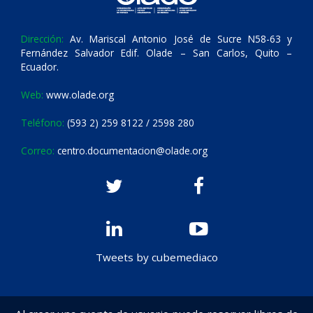
Dirección:
Av. Mariscal Antonio José de Sucre N58-63 y
Fernández Salvador Edif. Olade – San Carlos, Quito –
Ecuador.
Web:
www.olade.org
Teléfono:
(593 2) 259 8122 / 2598 280
Correo:
centro.documentacion@olade.org
Tweets by cubemediaco