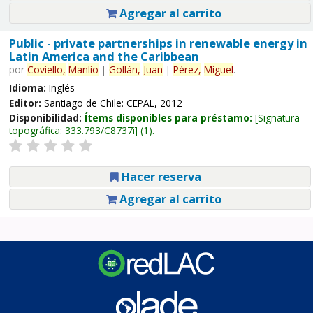
Agregar al carrito
Public - private partnerships in renewable energy in
Latin America and the Caribbean
por
Coviello,
Manlio
|
Gollán,
Juan
|
Pérez,
Miguel
.
Idioma:
Inglés
Editor:
Santiago de Chile: CEPAL, 2012
Disponibilidad:
Ítems disponibles para préstamo:
Signatura
topográfica:
333.793/C8737i
(1).
Hacer reserva
Agregar al carrito