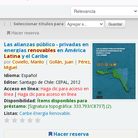
|
|
Seleccionar títulos para:
Hacer reserva
Las alianzas público - privadas en
energías
renovables
en América
Latina
y el Caribe
por
Coviello,
Manlio
|
Gollán,
Juan
|
Pérez,
Miguel
.
Idioma:
Español
Editor:
Santiago de Chile: CEPAL, 2012
Acceso en línea:
Haga clic para acceso en
línea
|
Haga clic para acceso en línea
Disponibilidad:
Ítems disponibles para
préstamo:
Signatura topográfica:
333.793/C8737
(2).
Listas:
Caribe-Energía Renovable
.
Hacer reserva