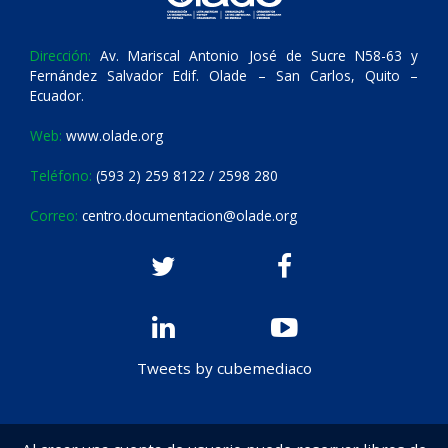
Dirección:
Av. Mariscal Antonio José de Sucre N58-63 y
Fernández Salvador Edif. Olade – San Carlos, Quito –
Ecuador.
Web:
www.olade.org
Teléfono:
(593 2) 259 8122 / 2598 280
Correo:
centro.documentacion@olade.org
Tweets by cubemediaco