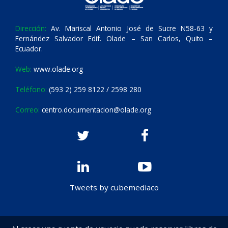
Dirección:
Av. Mariscal Antonio José de Sucre N58-63 y
Fernández Salvador Edif. Olade – San Carlos, Quito –
Ecuador.
Web:
www.olade.org
Teléfono:
(593 2) 259 8122 / 2598 280
Correo:
centro.documentacion@olade.org
Tweets by cubemediaco