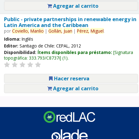
Agregar al carrito
Public - private partnerships in renewable energy in
Latin America and the Caribbean
por
Coviello,
Manlio
|
Gollán,
Juan
|
Pérez,
Miguel
.
Idioma:
Inglés
Editor:
Santiago de Chile: CEPAL, 2012
Disponibilidad:
Ítems disponibles para préstamo:
Signatura
topográfica:
333.793/C8737i
(1).
Hacer reserva
Agregar al carrito