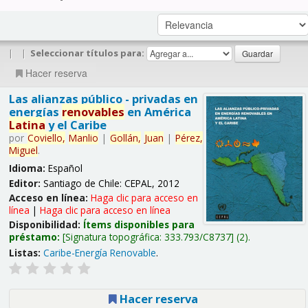
|
|
Seleccionar títulos para:
Hacer reserva
Las alianzas público - privadas en
energías
renovables
en América
Latina
y el Caribe
por
Coviello,
Manlio
|
Gollán,
Juan
|
Pérez,
Miguel
.
Idioma:
Español
Editor:
Santiago de Chile: CEPAL, 2012
Acceso en línea:
Haga clic para acceso en
línea
|
Haga clic para acceso en línea
Disponibilidad:
Ítems disponibles para
préstamo:
Signatura topográfica:
333.793/C8737
(2).
Listas:
Caribe-Energía Renovable
.
Hacer reserva