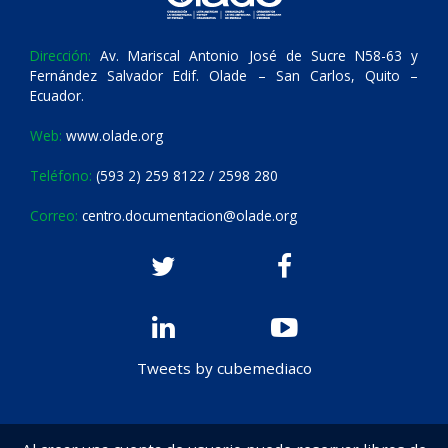
Dirección:
Av. Mariscal Antonio José de Sucre N58-63 y
Fernández Salvador Edif. Olade – San Carlos, Quito –
Ecuador.
Web:
www.olade.org
Teléfono:
(593 2) 259 8122 / 2598 280
Correo:
centro.documentacion@olade.org
Tweets by cubemediaco