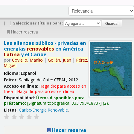
|
|
Seleccionar títulos para:
Hacer reserva
Las alianzas público - privadas en
energías
renovables
en América
Latina
y el Caribe
por
Coviello,
Manlio
|
Gollán,
Juan
|
Pérez,
Miguel
.
Idioma:
Español
Editor:
Santiago de Chile: CEPAL, 2012
Acceso en línea:
Haga clic para acceso en
línea
|
Haga clic para acceso en línea
Disponibilidad:
Ítems disponibles para
préstamo:
Signatura topográfica:
333.793/C8737
(2).
Listas:
Caribe-Energía Renovable
.
Hacer reserva