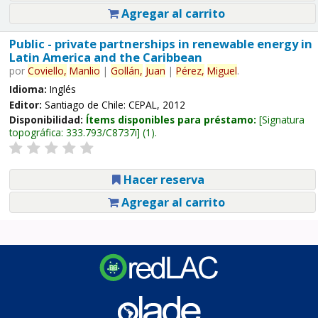
Agregar al carrito
Public - private partnerships in renewable energy in
Latin America and the Caribbean
por
Coviello,
Manlio
|
Gollán,
Juan
|
Pérez,
Miguel
.
Idioma:
Inglés
Editor:
Santiago de Chile: CEPAL, 2012
Disponibilidad:
Ítems disponibles para préstamo:
Signatura
topográfica:
333.793/C8737i
(1).
Hacer reserva
Agregar al carrito