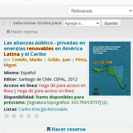
|
|
Seleccionar títulos para:
Hacer reserva
Las alianzas público - privadas en
energías
renovables
en América
Latina
y el Caribe
por
Coviello,
Manlio
|
Gollán,
Juan
|
Pérez,
Miguel
.
Idioma:
Español
Editor:
Santiago de Chile: CEPAL, 2012
Acceso en línea:
Haga clic para acceso en
línea
|
Haga clic para acceso en línea
Disponibilidad:
Ítems disponibles para
préstamo:
Signatura topográfica:
333.793/C8737
(2).
Listas:
Caribe-Energía Renovable
.
Hacer reserva