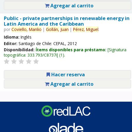
Agregar al carrito
Public - private partnerships in renewable energy in
Latin America and the Caribbean
por
Coviello,
Manlio
|
Gollán,
Juan
|
Pérez,
Miguel
.
Idioma:
Inglés
Editor:
Santiago de Chile: CEPAL, 2012
Disponibilidad:
Ítems disponibles para préstamo:
Signatura
topográfica:
333.793/C8737i
(1).
Hacer reserva
Agregar al carrito