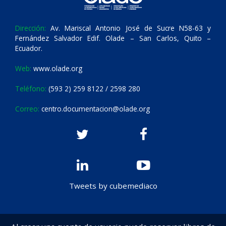
Dirección:
Av. Mariscal Antonio José de Sucre N58-63 y
Fernández Salvador Edif. Olade – San Carlos, Quito –
Ecuador.
Web:
www.olade.org
Teléfono:
(593 2) 259 8122 / 2598 280
Correo:
centro.documentacion@olade.org
Tweets by cubemediaco