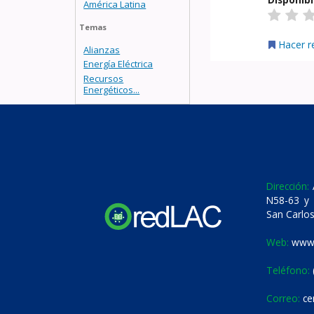
América Latina
Temas
Hacer r
Alianzas
Energía Eléctrica
Recursos
Energéticos...
Dirección:
A
N58-63 y 
San Carlos
Web:
www.
Teléfono:
Correo:
ce