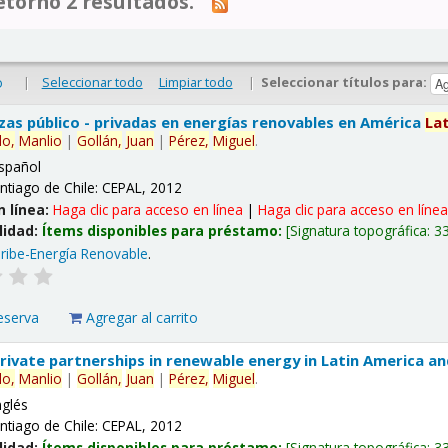
tornó 2 resultados.
|
Seleccionar todo
Limpiar todo
|
Seleccionar títulos para:
o
nzas público - privadas en energías renovables en América
La
lo,
Manlio
|
Gollán,
Juan
|
Pérez,
Miguel
.
spañol
ntiago de Chile: CEPAL, 2012
n línea:
Haga clic para acceso en línea
|
Haga clic para acceso en líne
lidad:
Ítems disponibles para préstamo:
Signatura topográfica:
3
ribe-Energía Renovable
.
eserva
Agregar al carrito
 private partnerships in renewable energy in Latin America a
lo,
Manlio
|
Gollán,
Juan
|
Pérez,
Miguel
.
nglés
ntiago de Chile: CEPAL, 2012
lidad:
Ítems disponibles para préstamo:
Signatura topográfica:
3