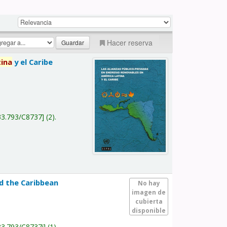
Hacer reserva
tina
y el Caribe
a
33.793/C8737
(2).
nd the Caribbean
No hay
imagen de
cubierta
disponible
33.793/C8737i
(1).