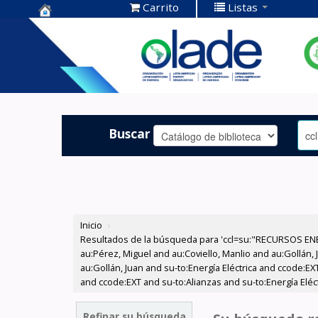
Carrito
Listas
Centro de
Documentación
OLADE -
Buscar
Inicio
›
Resultados de la búsqueda para 'ccl=su:"RECURSOS ENE
au:Pérez, Miguel and au:Coviello, Manlio and au:Gollán,
au:Gollán, Juan and su-to:Energía Eléctrica and ccode:E
and ccode:EXT and su-to:Alianzas and su-to:Energía Eléc
Refinar su búsqueda