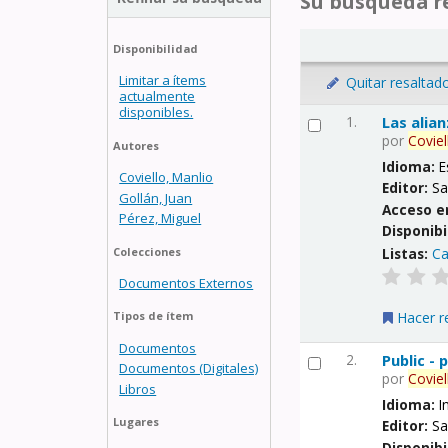
Su búsqueda re
Disponibilidad
Limitar a ítems
Quitar resaltad
actualmente
disponibles.
1.
Las alia
por
Coviel
Autores
Idioma:
E
Coviello, Manlio
Editor:
Sa
Gollán, Juan
Acceso e
Pérez, Miguel
Disponibi
Listas:
Ca
Colecciones
Documentos Externos
Hacer r
Tipos de ítem
Documentos
2.
Public -
Documentos (Digitales)
por
Coviel
Libros
Idioma:
I
Lugares
Editor:
Sa
Disponibi