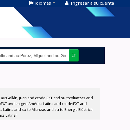
Idiomas
Ingresar a su cuenta
Ir
u:Gollán, Juan and ccode:EXT and su-to:Alianzas and
de:EXT and su-geo:América Latina and ccode:EXT and
 Latina and su-to:Alianzas and su-to:Energía Eléctrica
ca Latina'