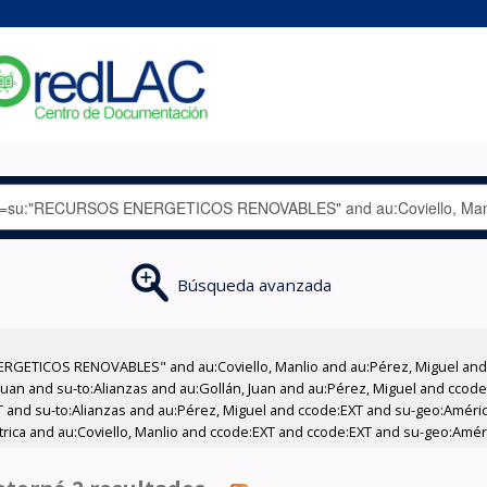
Búsqueda avanzada
RGETICOS RENOVABLES" and au:Coviello, Manlio and au:Pérez, Miguel and a
 Juan and su-to:Alianzas and au:Gollán, Juan and au:Pérez, Miguel and cco
XT and su-to:Alianzas and au:Pérez, Miguel and ccode:EXT and su-geo:América
trica and au:Coviello, Manlio and ccode:EXT and ccode:EXT and su-geo:Améri