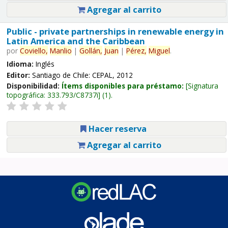
Agregar al carrito
Public - private partnerships in renewable energy in
Latin America and the Caribbean
por
Coviello,
Manlio
|
Gollán,
Juan
|
Pérez,
Miguel
.
Idioma:
Inglés
Editor:
Santiago de Chile: CEPAL, 2012
Disponibilidad:
Ítems disponibles para préstamo:
Signatura
topográfica:
333.793/C8737i
(1).
Hacer reserva
Agregar al carrito