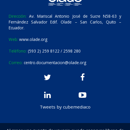
Dirección:
Av. Mariscal Antonio José de Sucre N58-63 y
Fernández Salvador Edif. Olade – San Carlos, Quito –
Ecuador.
Web:
www.olade.org
Teléfono:
(593 2) 259 8122 / 2598 280
Correo:
centro.documentacion@olade.org
Tweets by cubemediaco