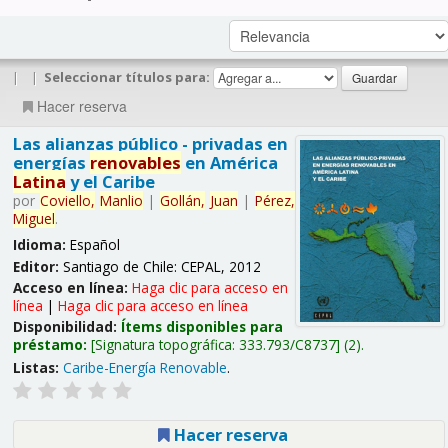
|
|
Seleccionar títulos para:
Hacer reserva
Las alianzas público - privadas en
energías
renovables
en América
Latina
y el Caribe
por
Coviello,
Manlio
|
Gollán,
Juan
|
Pérez,
Miguel
.
Idioma:
Español
Editor:
Santiago de Chile: CEPAL, 2012
Acceso en línea:
Haga clic para acceso en
línea
|
Haga clic para acceso en línea
Disponibilidad:
Ítems disponibles para
préstamo:
Signatura topográfica:
333.793/C8737
(2).
Listas:
Caribe-Energía Renovable
.
Hacer reserva