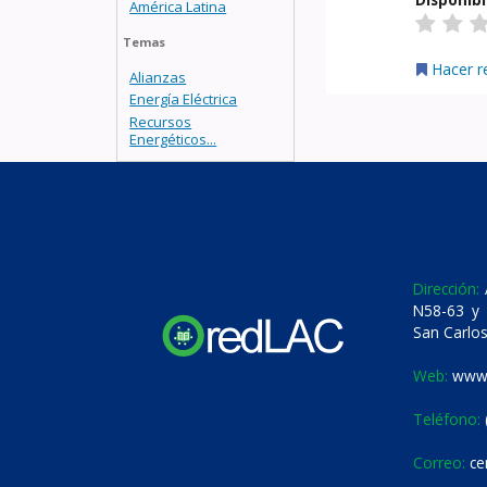
América Latina
Temas
Hacer r
Alianzas
Energía Eléctrica
Recursos
Energéticos...
Dirección:
A
N58-63 y 
San Carlos
Web:
www.
Teléfono:
Correo:
ce