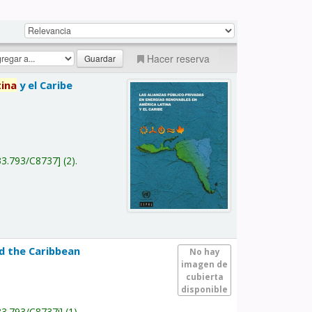
Hacer reserva
tina
y el Caribe
a
33.793/C8737
(2).
nd the Caribbean
No hay
imagen de
cubierta
disponible
33.793/C8737i
(1).