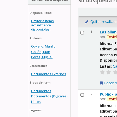
Su búsqueda re
Disponibilidad
Limitar a ítems
Quitar resaltad
actualmente
disponibles.
1.
Las alia
por
Coviel
Autores
Idioma:
E
Coviello, Manlio
Editor:
Sa
Gollán, Juan
Acceso e
Pérez, Miguel
Disponibi
Listas:
Ca
Colecciones
Documentos Externos
Hacer r
Tipos de ítem
Documentos
2.
Public -
Documentos (Digitales)
por
Coviel
Libros
Idioma:
I
Lugares
Editor:
Sa
Disponibi