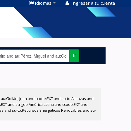
Idiomas
Ingresar a su cuenta
Ir
u:Gollán, Juan and ccode:EXT and su-to:Alianzas and
de:EXT and su-geo:América Latina and ccode:EXT and
nzas and su-to:Recursos Energéticos Renovables and su-