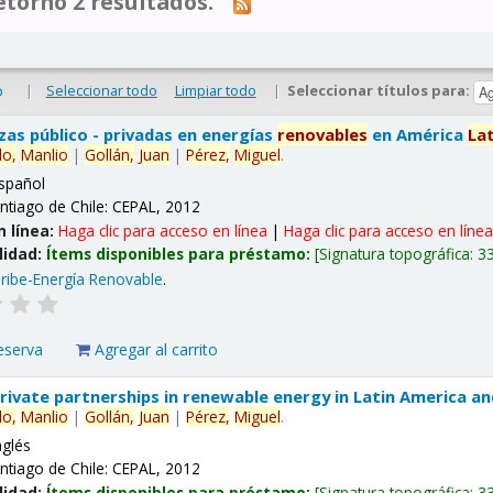
tornó 2 resultados.
|
Seleccionar todo
Limpiar todo
|
Seleccionar títulos para:
o
nzas público - privadas en energías
renovables
en América
La
lo,
Manlio
|
Gollán,
Juan
|
Pérez,
Miguel
.
spañol
ntiago de Chile: CEPAL, 2012
n línea:
Haga clic para acceso en línea
|
Haga clic para acceso en líne
lidad:
Ítems disponibles para préstamo:
Signatura topográfica:
3
ribe-Energía Renovable
.
eserva
Agregar al carrito
 private partnerships in renewable energy in Latin America a
lo,
Manlio
|
Gollán,
Juan
|
Pérez,
Miguel
.
nglés
ntiago de Chile: CEPAL, 2012
lidad:
Ítems disponibles para préstamo:
Signatura topográfica:
3