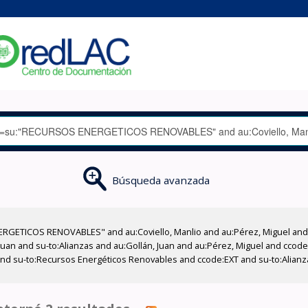
Búsqueda avanzada
RGETICOS RENOVABLES" and au:Coviello, Manlio and au:Pérez, Miguel and a
 Juan and su-to:Alianzas and au:Gollán, Juan and au:Pérez, Miguel and cco
n and su-to:Recursos Energéticos Renovables and ccode:EXT and su-to:Alia