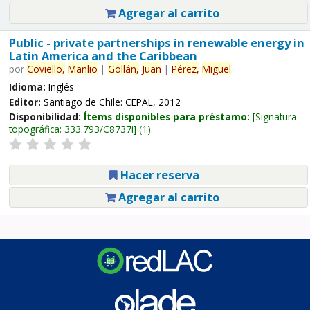
Agregar al carrito
Public - private partnerships in renewable energy in
Latin America and the Caribbean
por
Coviello,
Manlio
|
Gollán,
Juan
|
Pérez,
Miguel
.
Idioma:
Inglés
Editor:
Santiago de Chile: CEPAL, 2012
Disponibilidad:
Ítems disponibles para préstamo:
Signatura
topográfica:
333.793/C8737i
(1).
Hacer reserva
Agregar al carrito