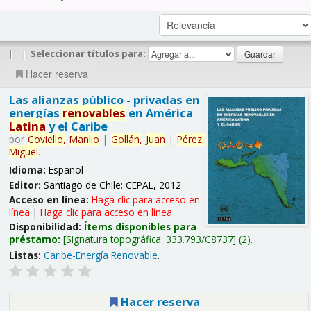
|
|
Seleccionar títulos para:
Hacer reserva
Las alianzas público - privadas en
energías
renovables
en América
Latina
y el Caribe
por
Coviello,
Manlio
|
Gollán,
Juan
|
Pérez,
Miguel
.
Idioma:
Español
Editor:
Santiago de Chile: CEPAL, 2012
Acceso en línea:
Haga clic para acceso en
línea
|
Haga clic para acceso en línea
Disponibilidad:
Ítems disponibles para
préstamo:
Signatura topográfica:
333.793/C8737
(2).
Listas:
Caribe-Energía Renovable
.
Hacer reserva