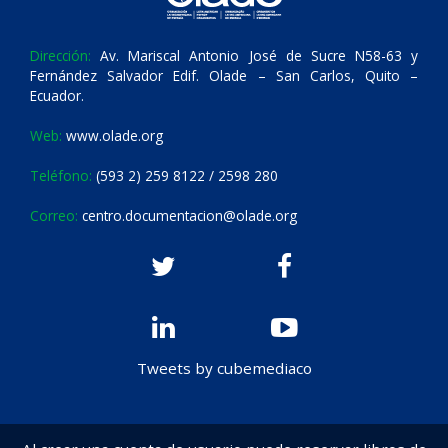
Dirección:
Av. Mariscal Antonio José de Sucre N58-63 y
Fernández Salvador Edif. Olade – San Carlos, Quito –
Ecuador.
Web:
www.olade.org
Teléfono:
(593 2) 259 8122 / 2598 280
Correo:
centro.documentacion@olade.org
Tweets by cubemediaco