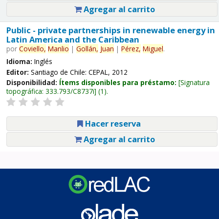
Agregar al carrito
Public - private partnerships in renewable energy in
Latin America and the Caribbean
por
Coviello,
Manlio
|
Gollán,
Juan
|
Pérez,
Miguel
.
Idioma:
Inglés
Editor:
Santiago de Chile: CEPAL, 2012
Disponibilidad:
Ítems disponibles para préstamo:
Signatura
topográfica:
333.793/C8737i
(1).
Hacer reserva
Agregar al carrito