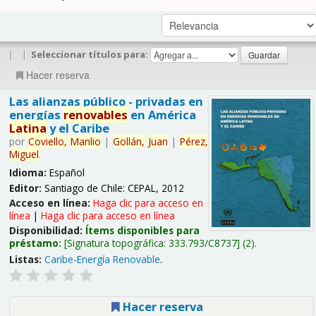
|
|
Seleccionar títulos para:
Hacer reserva
Las alianzas público - privadas en
energías
renovables
en América
Latina
y el Caribe
por
Coviello,
Manlio
|
Gollán,
Juan
|
Pérez,
Miguel
.
Idioma:
Español
Editor:
Santiago de Chile: CEPAL, 2012
Acceso en línea:
Haga clic para acceso en
línea
|
Haga clic para acceso en línea
Disponibilidad:
Ítems disponibles para
préstamo:
Signatura topográfica:
333.793/C8737
(2).
Listas:
Caribe-Energía Renovable
.
Hacer reserva