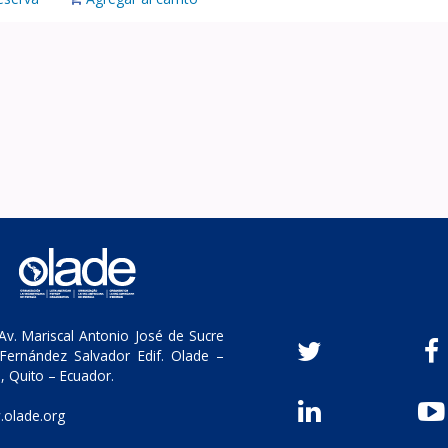
v. Mariscal Antonio José de Sucre
Fernández Salvador Edif. Olade –
, Quito – Ecuador.
olade.org