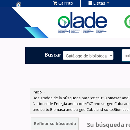
Carrito
Listas
Centro de
Documentación
OLADE -
Buscar
Inicio
›
Resultados de la búsqueda para 'ccl=su:"Biomasa" and 
Nacional de Energía and ccode:EXT and su-geo:Cuba and
and su-to:Biomasa and su-geo:Cuba and su-to:Biomasa a
Refinar su búsqueda
Su búsqueda re