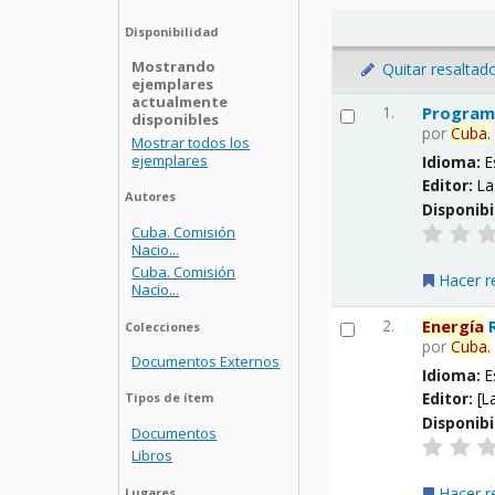
Disponibilidad
Mostrando
Quitar resaltad
ejemplares
actualmente
1.
Progra
disponibles
por
Cuba.
Mostrar todos los
ejemplares
Idioma:
E
Editor:
La
Autores
Disponibi
Cuba. Comisión
Nacio...
Cuba. Comisión
Hacer r
Nacio...
2.
Energía
R
Colecciones
por
Cuba.
Documentos Externos
Idioma:
E
Editor:
[L
Tipos de ítem
Disponibi
Documentos
Libros
Hacer r
Lugares