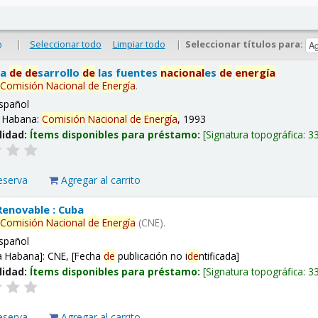
|
Seleccionar todo
Limpiar todo
|
Seleccionar títulos para:
o
ma
de
de
sarrollo
de
las fuentes
nacional
es
de
energía
Comisión
Nacional
de
Energía
.
spañol
 Habana:
Comisión
Nacional
de
Energía
, 1993
lidad:
Ítems disponibles para préstamo:
Signatura topográfica:
3
eserva
Agregar al carrito
enovable : Cuba
Comisión
Nacional
de
Energía
(CNE).
spañol
a Habana]: CNE, [Fecha
de
publicación no i
de
ntificada]
lidad:
Ítems disponibles para préstamo:
Signatura topográfica:
3
eserva
Agregar al carrito