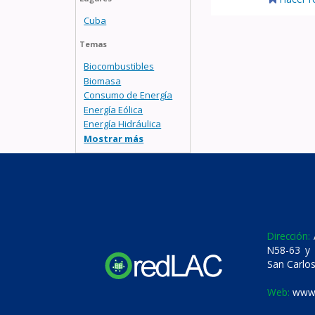
Cuba
Temas
Biocombustibles
Biomasa
Consumo de Energía
Energía Eólica
Energía Hidráulica
Mostrar más
Dirección:
A
N58-63 y 
San Carlos
Web:
www.